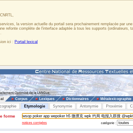
u CNRTL,
services, la version actuelle du portail sera prochainement remplacée par un
 une refonte complète de l'interface adaptée à tous les supports (ordinateurs, t
.
ion ici :
Portail lexical
cal
Corpus
Lexiques
Dictionnaires
Métalexicographie
cographie
Etymologie
Synonymie
Antonymie
Proxémie
C
ne forme
notices corrigées
catégorie :