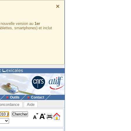
×
e nouvelle version au
1er
ablettes, smartphones) et inclut
Outils
Contact
oncordance
Aide