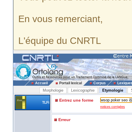
En vous remerciant,
L'équipe du CNRTL
Accueil
Portail lexical
Corpus
Lexique
Morphologie
Lexicographie
Etymologie
Entrez une forme
TLFi
notices corrigées
Erreur