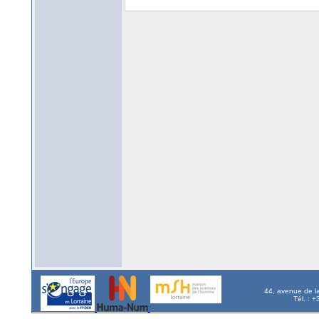
44, avenue de l
Tél. : 