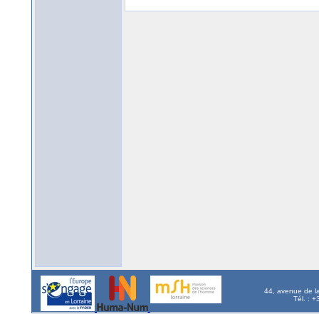
44, avenue de l
Tél. : 