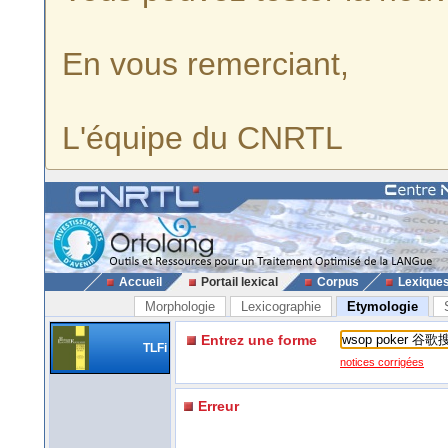
En vous remerciant,
L'équipe du CNRTL
Accueil
Portail lexical
Corpus
Lexique
Morphologie
Lexicographie
Etymologie
Entrez une forme
TLFi
notices corrigées
Erreur