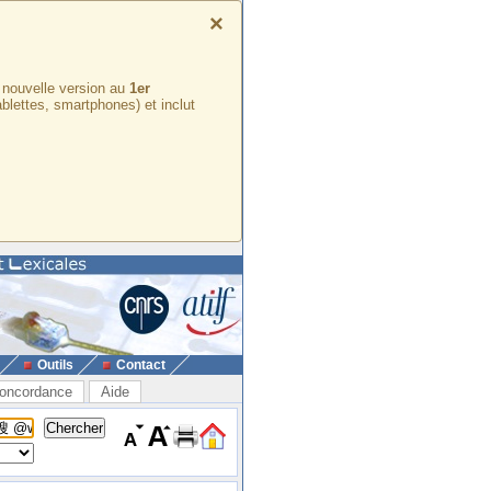
×
e nouvelle version au
1er
ablettes, smartphones) et inclut
Outils
Contact
oncordance
Aide