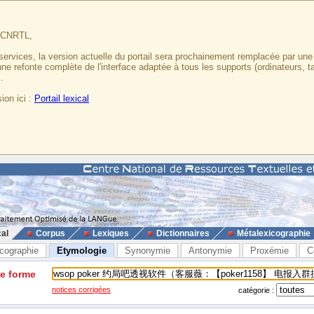
u CNRTL,
services, la version actuelle du portail sera prochainement remplacée par un
 une refonte complète de l'interface adaptée à tous les supports (ordinateurs, t
.
ion ici :
Portail lexical
cal
Corpus
Lexiques
Dictionnaires
Métalexicographie
cographie
Etymologie
Synonymie
Antonymie
Proxémie
C
ne forme
notices corrigées
catégorie :