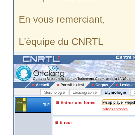
En vous remerciant,
L'équipe du CNRTL
Accueil
Portail lexical
Corpus
Lexique
Morphologie
Lexicographie
Etymologie
Entrez une forme
TLFi
notices corrigées
Erreur