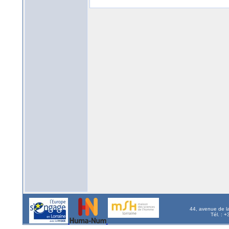
44, avenue de l
Tél. : 