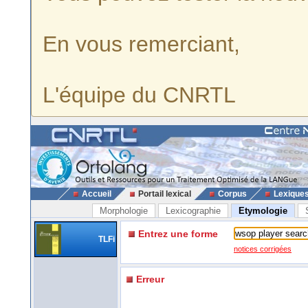
En vous remerciant,
L'équipe du CNRTL
Accueil
Portail lexical
Corpus
Lexique
Morphologie
Lexicographie
Etymologie
Entrez une forme
TLFi
notices corrigées
Erreur