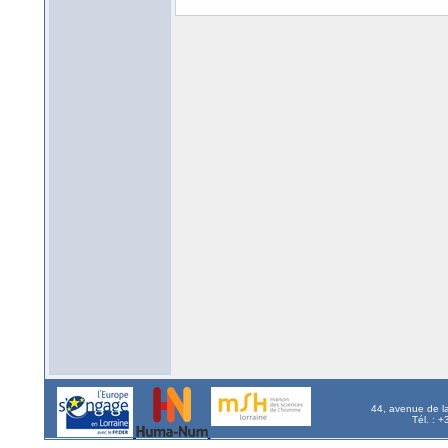
44, avenue de l
Tél. : 