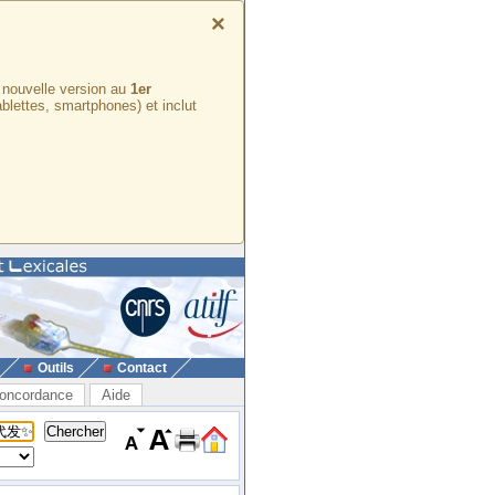
×
e nouvelle version au
1er
ablettes, smartphones) et inclut
Outils
Contact
oncordance
Aide