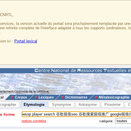
u CNRTL,
services, la version actuelle du portail sera prochainement remplacée par un
 une refonte complète de l'interface adaptée à tous les supports (ordinateurs, t
.
ion ici :
Portail lexical
cal
Corpus
Lexiques
Dictionnaires
Métalexicographie
cographie
Etymologie
Synonymie
Antonymie
Proxémie
C
ne forme
notices corrigées
catégorie :