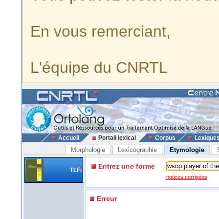
En vous remerciant,
L'équipe du CNRTL
Accueil
Portail lexical
Corpus
Lexique
Morphologie
Lexicographie
Etymologie
Entrez une forme
TLFi
notices corrigées
Erreur