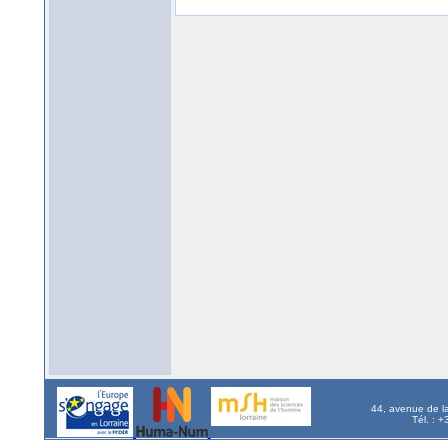
44, avenue de l
Tél. : 