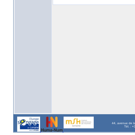
44, avenue de l
Tél. : 