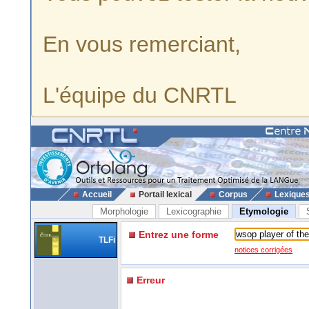
En vous remerciant,
L'équipe du CNRTL
Accueil
Portail lexical
Corpus
Lexique
Morphologie
Lexicographie
Etymologie
Entrez une forme
TLFi
notices corrigées
Erreur