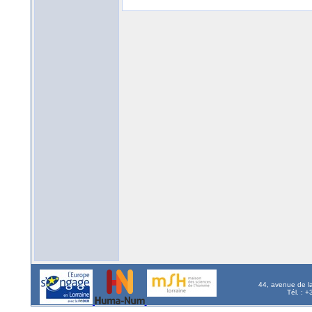
44, avenue de l
Tél. : 