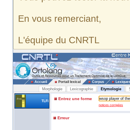
En vous remerciant,
L'équipe du CNRTL
Accueil
Portail lexical
Corpus
Lexique
Morphologie
Lexicographie
Etymologie
Entrez une forme
TLFi
notices corrigées
Erreur