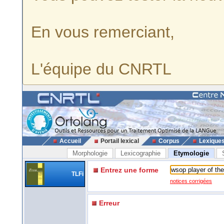
En vous remerciant,
L'équipe du CNRTL
Accueil
Portail lexical
Corpus
Lexique
Morphologie
Lexicographie
Etymologie
Entrez une forme
TLFi
notices corrigées
Erreur