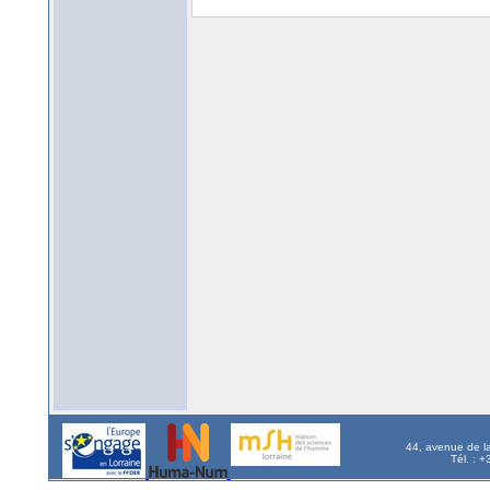
44, avenue de l
Tél. : 