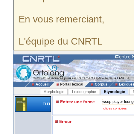
En vous remerciant,
L'équipe du CNRTL
Accueil
Portail lexical
Corpus
Lexique
Morphologie
Lexicographie
Etymologie
Entrez une forme
TLFi
notices corrigées
Erreur