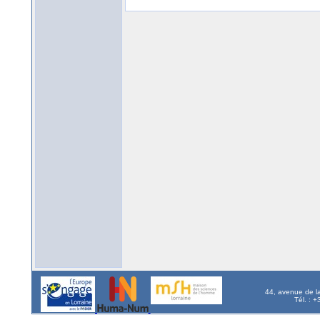
44, avenue de l
Tél. : 