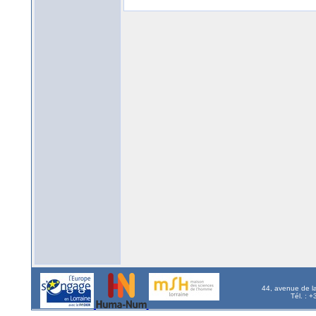
44, avenue de l
Tél. : 