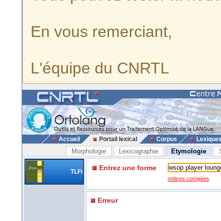
En vous remerciant,
L'équipe du CNRTL
Accueil
Portail lexical
Corpus
Lexique
Morphologie
Lexicographie
Etymologie
Entrez une forme
TLFi
notices corrigées
Erreur