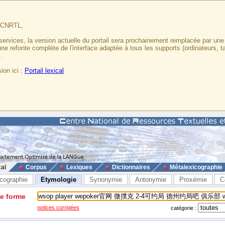
u CNRTL,
services, la version actuelle du portail sera prochainement remplacée par un
 une refonte complète de l'interface adaptée à tous les supports (ordinateurs, t
.
ion ici :
Portail lexical
cal
Corpus
Lexiques
Dictionnaires
Métalexicographie
cographie
Etymologie
Synonymie
Antonymie
Proxémie
C
ne forme
notices corrigées
catégorie :