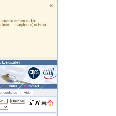
×
e nouvelle version au
1er
ablettes, smartphones) et inclut
Outils
Contact
oncordance
Aide