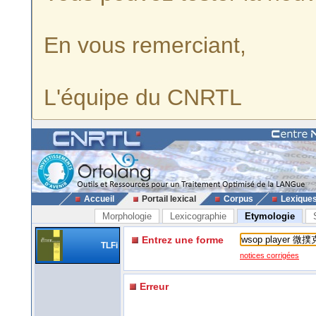
En vous remerciant,
L'équipe du CNRTL
Accueil
Portail lexical
Corpus
Lexique
Morphologie
Lexicographie
Etymologie
Entrez une forme
TLFi
notices corrigées
Erreur