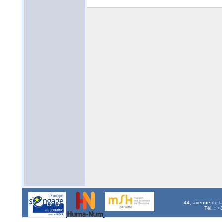
44, avenue de l
Tél. : 