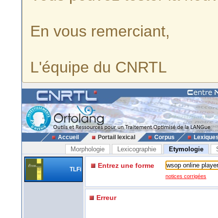
En vous remerciant,
L'équipe du CNRTL
Accueil
Portail lexical
Corpus
Lexique
Morphologie
Lexicographie
Etymologie
Entrez une forme
TLFi
notices corrigées
Erreur