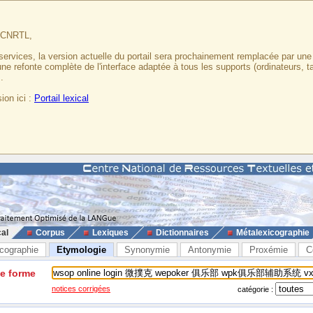
u CNRTL,
services, la version actuelle du portail sera prochainement remplacée par un
 une refonte complète de l'interface adaptée à tous les supports (ordinateurs, t
.
ion ici :
Portail lexical
cal
Corpus
Lexiques
Dictionnaires
Métalexicographie
cographie
Etymologie
Synonymie
Antonymie
Proxémie
C
ne forme
notices corrigées
catégorie :