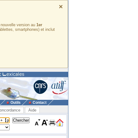
×
e nouvelle version au
1er
ablettes, smartphones) et inclut
Outils
Contact
oncordance
Aide