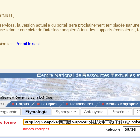
u CNRTL,
services, la version actuelle du portail sera prochainement remplacée par un
 une refonte complète de l'interface adaptée à tous les supports (ordinateurs, t
.
ion ici :
Portail lexical
cal
Corpus
Lexiques
Dictionnaires
Métalexicographie
cographie
Etymologie
Synonymie
Antonymie
Proxémie
C
ne forme
notices corrigées
catégorie :