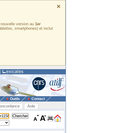
×
e nouvelle version au
1er
ablettes, smartphones) et inclut
Outils
Contact
oncordance
Aide