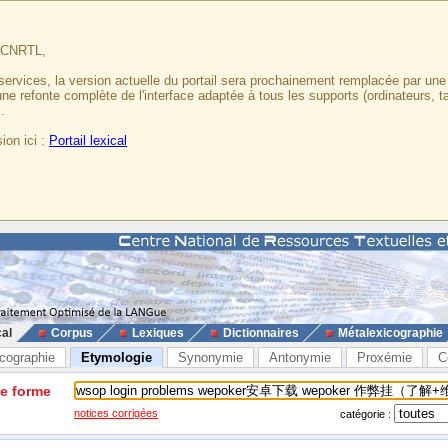
u CNRTL,
services, la version actuelle du portail sera prochainement remplacée par un
 une refonte complète de l'interface adaptée à tous les supports (ordinateurs, t
.
ion ici :
Portail lexical
cal
Corpus
Lexiques
Dictionnaires
Métalexicographie
cographie
Etymologie
Synonymie
Antonymie
Proxémie
C
ne forme
notices corrigées
catégorie :