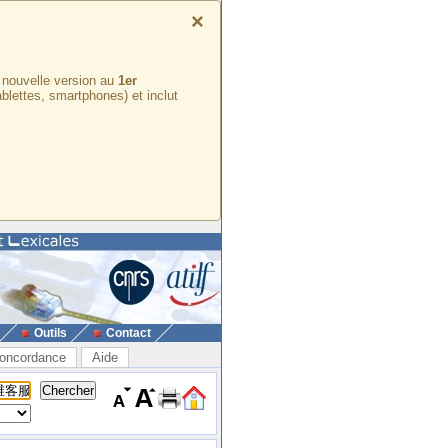
×
e nouvelle version au
1er
ablettes, smartphones) et inclut
Outils
Contact
oncordance
Aide