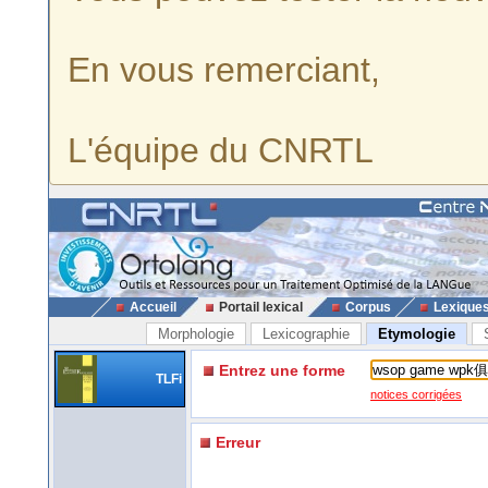
En vous remerciant,
L'équipe du CNRTL
Accueil
Portail lexical
Corpus
Lexique
Morphologie
Lexicographie
Etymologie
Entrez une forme
TLFi
notices corrigées
Erreur