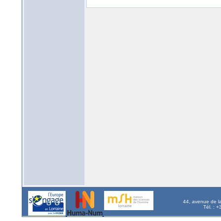
44, avenue de l
Tél. : 