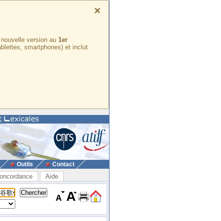
×
e nouvelle version au
1er
ablettes, smartphones) et inclut
Outils
Contact
oncordance
Aide