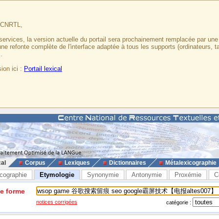
u CNRTL,
services, la version actuelle du portail sera prochainement remplacée par un
 une refonte complète de l'interface adaptée à tous les supports (ordinateurs, t
.
ion ici :
Portail lexical
cal
Corpus
Lexiques
Dictionnaires
Métalexicographie
cographie
Etymologie
Synonymie
Antonymie
Proxémie
C
ne forme
notices corrigées
catégorie :