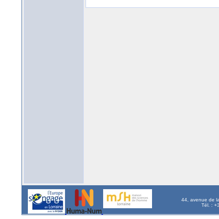
44, avenue de l
Tél. : 