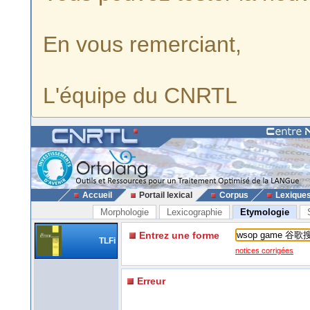
En vous remerciant,
L'équipe du CNRTL
Accueil
Portail lexical
Corpus
Lexique
Morphologie
Lexicographie
Etymologie
Entrez une forme
TLFi
notices corrigées
Erreur