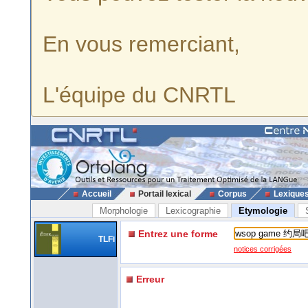
En vous remerciant,
L'équipe du CNRTL
Accueil
Portail lexical
Corpus
Lexique
Morphologie
Lexicographie
Etymologie
Entrez une forme
TLFi
notices corrigées
Erreur