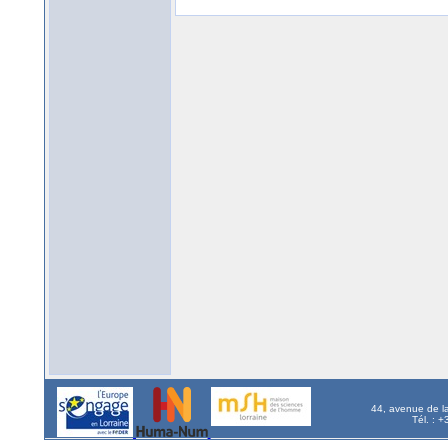
44, avenue de l
Tél. : 