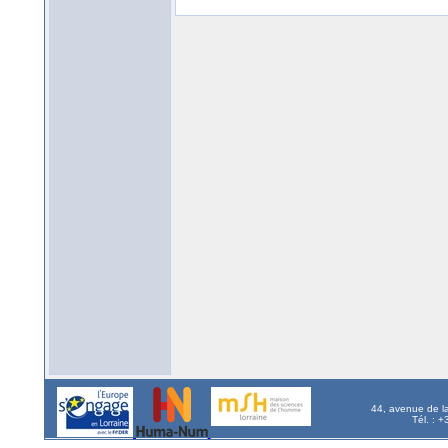
44, avenue de l
Tél. : 