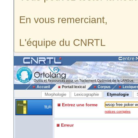
En vous remerciant,
L'équipe du CNRTL
Accueil
Portail lexical
Corpus
Lexique
Morphologie
Lexicographie
Etymologie
Entrez une forme
TLFi
notices corrigées
Erreur