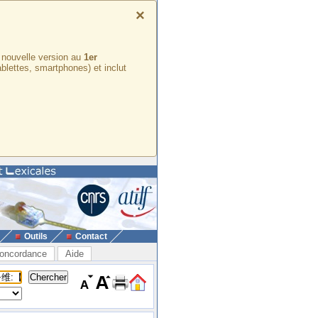
×
e nouvelle version au
1er
ablettes, smartphones) et inclut
Outils
Contact
oncordance
Aide