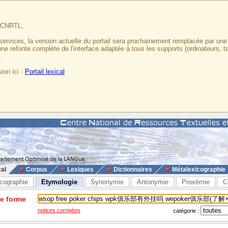
u CNRTL,
services, la version actuelle du portail sera prochainement remplacée par un
 une refonte complète de l'interface adaptée à tous les supports (ordinateurs, t
.
ion ici :
Portail lexical
cal
Corpus
Lexiques
Dictionnaires
Métalexicographie
cographie
Etymologie
Synonymie
Antonymie
Proxémie
C
ne forme
notices corrigées
catégorie :