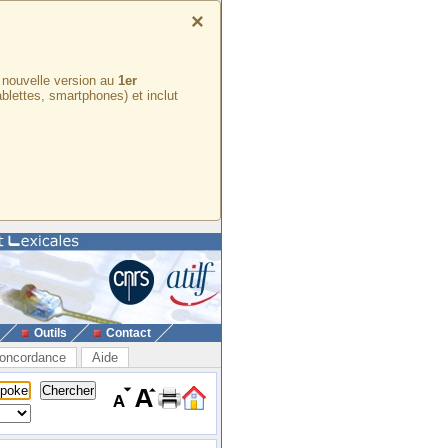
×
e nouvelle version au
1er
ablettes, smartphones) et inclut
Outils
Contact
oncordance
Aide