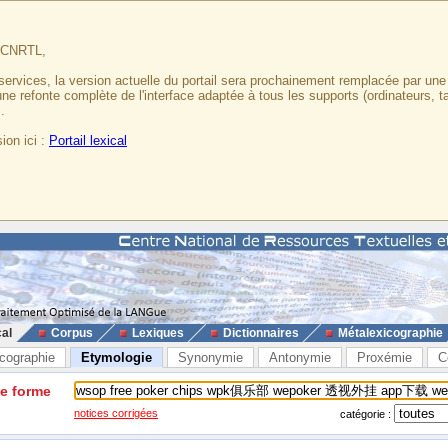
u CNRTL,
services, la version actuelle du portail sera prochainement remplacée par un
 une refonte complète de l'interface adaptée à tous les supports (ordinateurs, t
.
ion ici :
Portail lexical
cal
Corpus
Lexiques
Dictionnaires
Métalexicographie
cographie
Etymologie
Synonymie
Antonymie
Proxémie
C
ne forme
notices corrigées
catégorie :