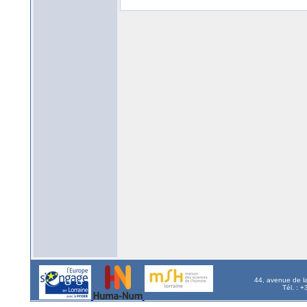
44, avenue de l
Tél. : 