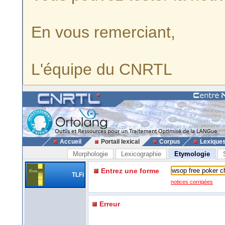
En vous remerciant,
L'équipe du CNRTL
Accueil
Portail lexical
Corpus
Lexique
Morphologie
Lexicographie
Etymologie
Entrez une forme
TLFi
notices corrigées
Erreur