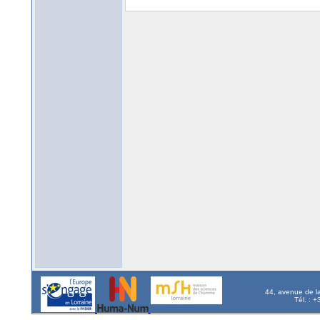
44, avenue de l
Tél. : 