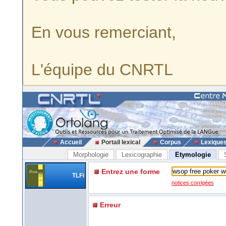
En vous remerciant,
L'équipe du CNRTL
Accueil
Portail lexical
Corpus
Lexique
Morphologie
Lexicographie
Etymologie
Entrez une forme
TLFi
notices corrigées
Erreur