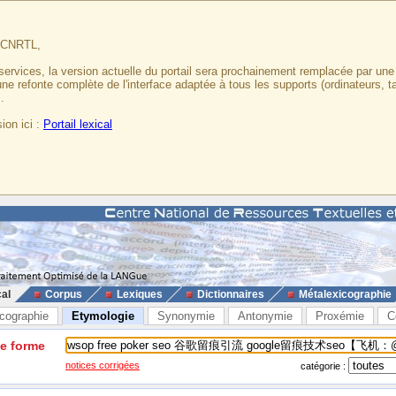
u CNRTL,
services, la version actuelle du portail sera prochainement remplacée par un
 une refonte complète de l'interface adaptée à tous les supports (ordinateurs, t
.
ion ici :
Portail lexical
cal
Corpus
Lexiques
Dictionnaires
Métalexicographie
cographie
Etymologie
Synonymie
Antonymie
Proxémie
C
ne forme
notices corrigées
catégorie :