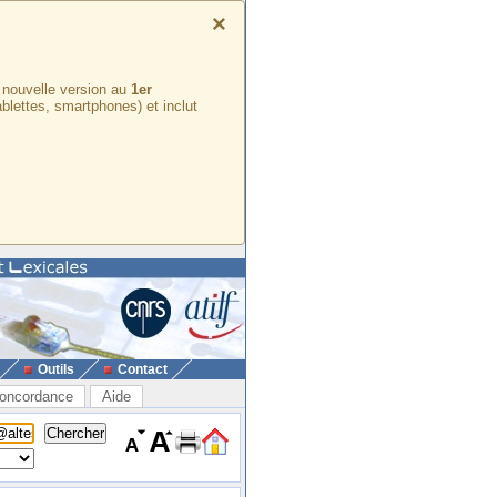
×
e nouvelle version au
1er
ablettes, smartphones) et inclut
Outils
Contact
oncordance
Aide