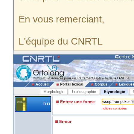
En vous remerciant,
L'équipe du CNRTL
Accueil
Portail lexical
Corpus
Lexique
Morphologie
Lexicographie
Etymologie
Entrez une forme
TLFi
notices corrigées
Erreur