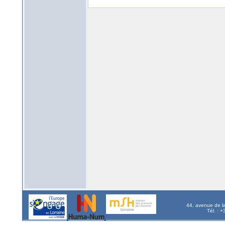
44, avenue de l
Tél. : 