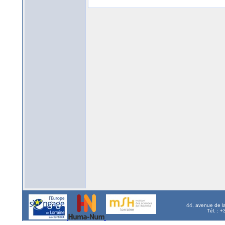
44, avenue de l
Tél. : 