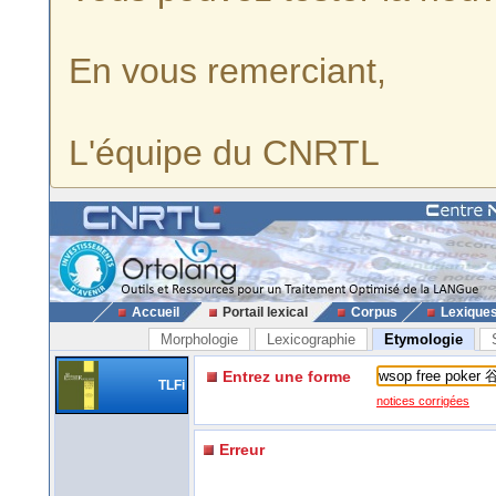
En vous remerciant,
L'équipe du CNRTL
Accueil
Portail lexical
Corpus
Lexique
Morphologie
Lexicographie
Etymologie
Entrez une forme
TLFi
notices corrigées
Erreur