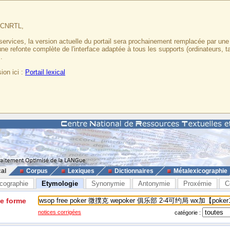
u CNRTL,
services, la version actuelle du portail sera prochainement remplacée par un
 une refonte complète de l'interface adaptée à tous les supports (ordinateurs, t
.
ion ici :
Portail lexical
cal
Corpus
Lexiques
Dictionnaires
Métalexicographie
cographie
Etymologie
Synonymie
Antonymie
Proxémie
C
ne forme
notices corrigées
catégorie :