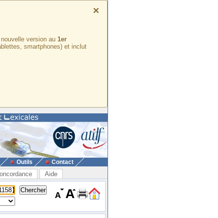
×
e nouvelle version au
1er
ablettes, smartphones) et inclut
Outils
Contact
oncordance
Aide