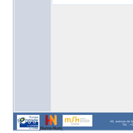
44, avenue de l
Tél. : 