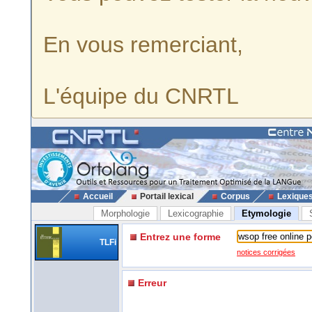
En vous remerciant,
L'équipe du CNRTL
Accueil
Portail lexical
Corpus
Lexique
Morphologie
Lexicographie
Etymologie
Entrez une forme
TLFi
notices corrigées
Erreur