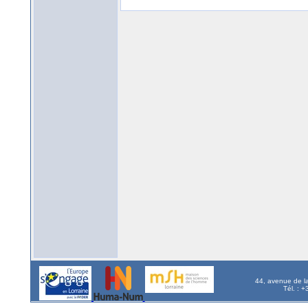
44, avenue de l
Tél. : 