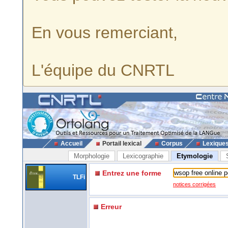
En vous remerciant,
L'équipe du CNRTL
Accueil
Portail lexical
Corpus
Lexique
Morphologie
Lexicographie
Etymologie
Entrez une forme
TLFi
notices corrigées
Erreur