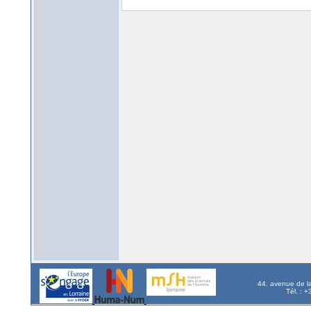
44, avenue de l
Tél. : 