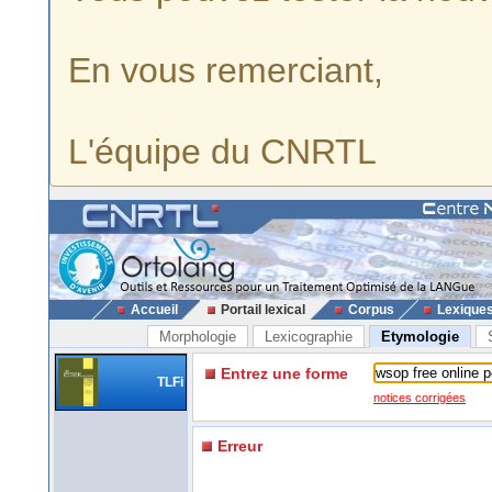
En vous remerciant,
L'équipe du CNRTL
Accueil
Portail lexical
Corpus
Lexique
Morphologie
Lexicographie
Etymologie
Entrez une forme
TLFi
notices corrigées
Erreur