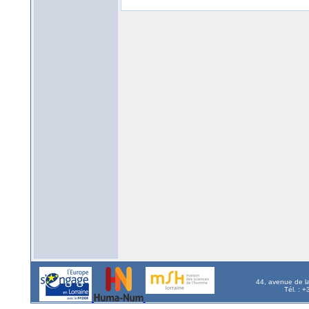
44, avenue de l
Tél. : 