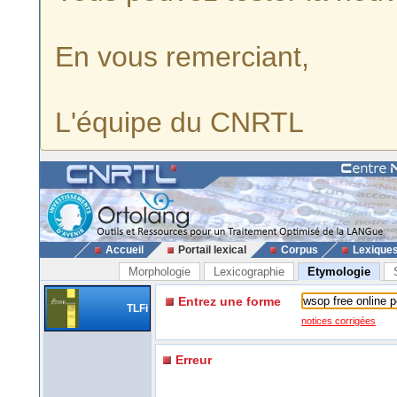
En vous remerciant,
L'équipe du CNRTL
Accueil
Portail lexical
Corpus
Lexique
Morphologie
Lexicographie
Etymologie
Entrez une forme
TLFi
notices corrigées
Erreur