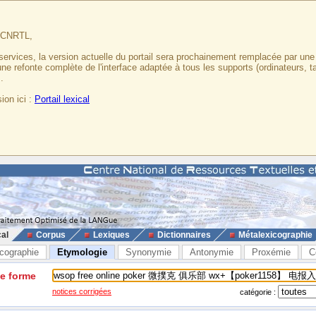
u CNRTL,
services, la version actuelle du portail sera prochainement remplacée par un
 une refonte complète de l'interface adaptée à tous les supports (ordinateurs, t
.
ion ici :
Portail lexical
cal
Corpus
Lexiques
Dictionnaires
Métalexicographie
cographie
Etymologie
Synonymie
Antonymie
Proxémie
C
ne forme
notices corrigées
catégorie :