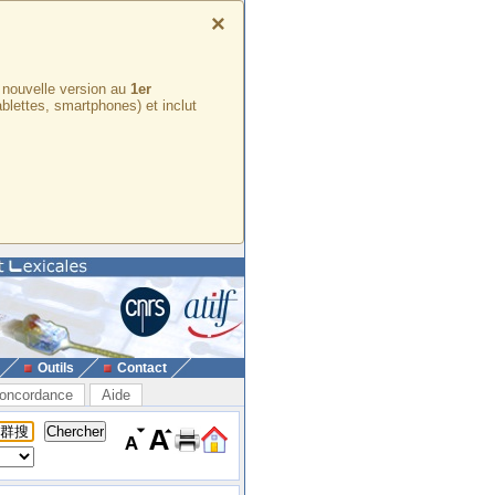
×
e nouvelle version au
1er
ablettes, smartphones) et inclut
Outils
Contact
oncordance
Aide