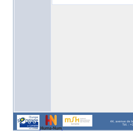
44, avenue de l
Tél. : 