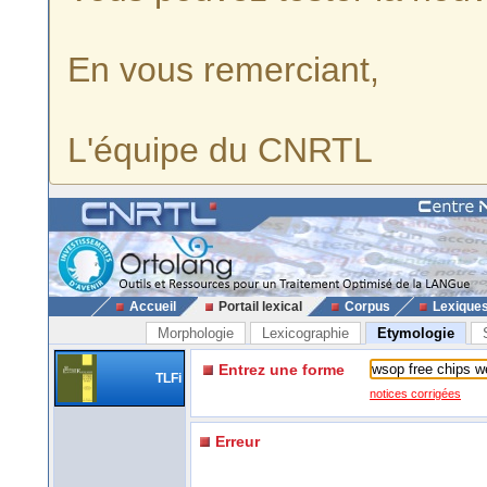
En vous remerciant,
L'équipe du CNRTL
Accueil
Portail lexical
Corpus
Lexique
Morphologie
Lexicographie
Etymologie
Entrez une forme
TLFi
notices corrigées
Erreur