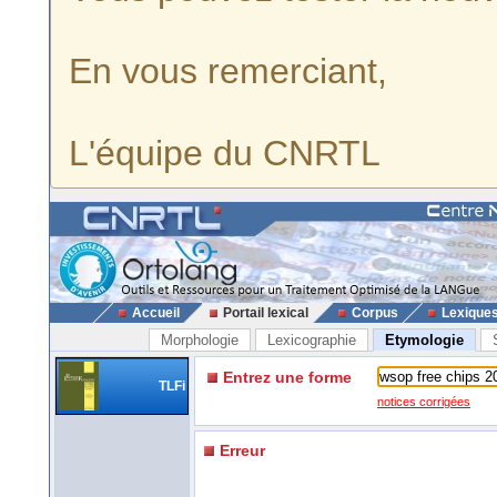
En vous remerciant,
L'équipe du CNRTL
Accueil
Portail lexical
Corpus
Lexique
Morphologie
Lexicographie
Etymologie
Entrez une forme
TLFi
notices corrigées
Erreur