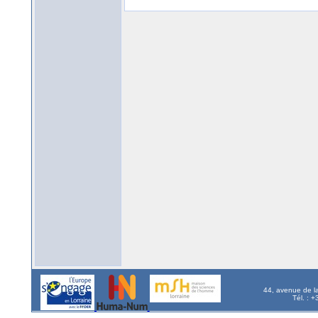
44, avenue de l
Tél. : 