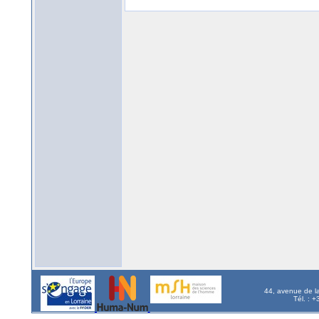
44, avenue de l
Tél. : 