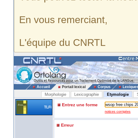
En vous remerciant,
L'équipe du CNRTL
Accueil
Portail lexical
Corpus
Lexique
Morphologie
Lexicographie
Etymologie
Entrez une forme
TLFi
notices corrigées
Erreur