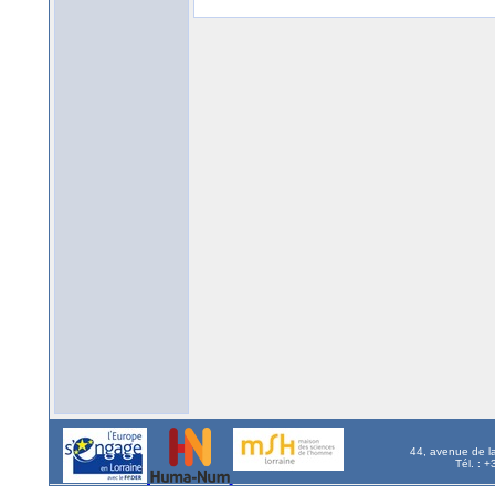
44, avenue de l
Tél. : 