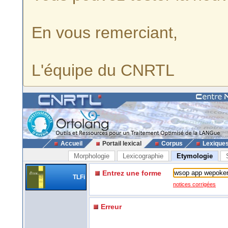
En vous remerciant,
L'équipe du CNRTL
Accueil
Portail lexical
Corpus
Lexique
Morphologie
Lexicographie
Etymologie
Entrez une forme
TLFi
notices corrigées
Erreur