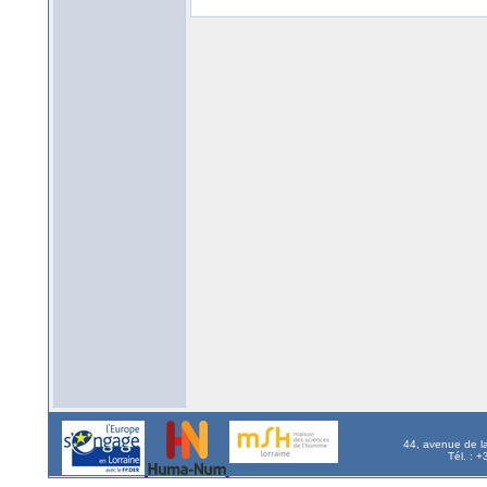
44, avenue de l
Tél. : 