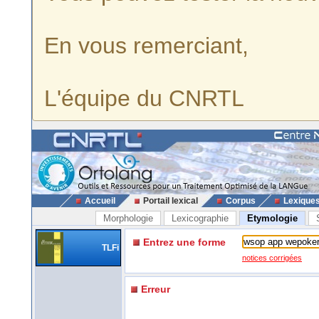
En vous remerciant,
L'équipe du CNRTL
Accueil
Portail lexical
Corpus
Lexique
Morphologie
Lexicographie
Etymologie
Entrez une forme
TLFi
notices corrigées
Erreur