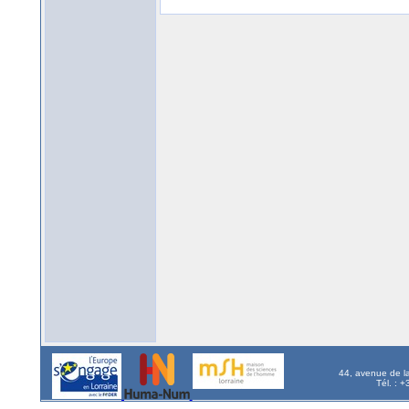
44, avenue de l
Tél. : 