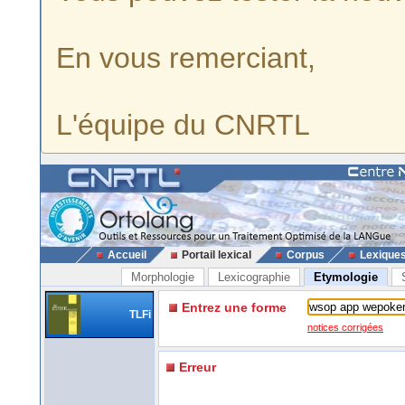
En vous remerciant,
L'équipe du CNRTL
Accueil
Portail lexical
Corpus
Lexique
Morphologie
Lexicographie
Etymologie
Entrez une forme
TLFi
notices corrigées
Erreur