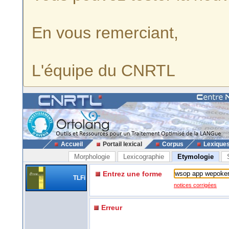
En vous remerciant,
L'équipe du CNRTL
Accueil
Portail lexical
Corpus
Lexique
Morphologie
Lexicographie
Etymologie
Entrez une forme
TLFi
notices corrigées
Erreur