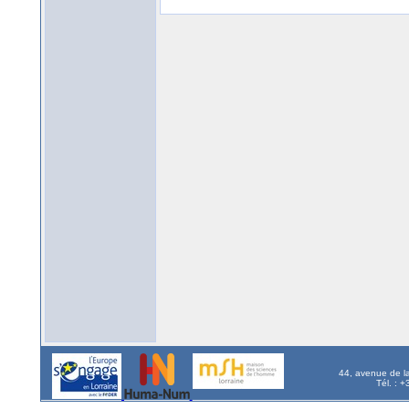
44, avenue de l
Tél. : 