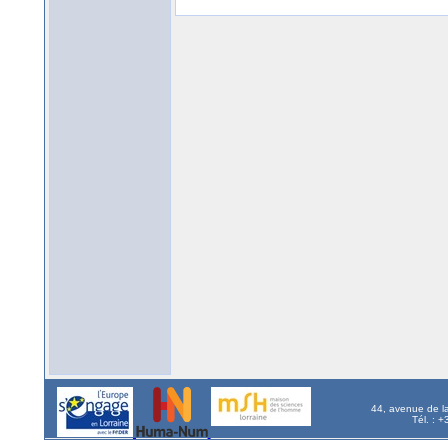
44, avenue de l
Tél. : 