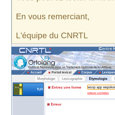
En vous remerciant,
L'équipe du CNRTL
Accueil
Portail lexical
Corpus
Lexique
Morphologie
Lexicographie
Etymologie
Entrez une forme
TLFi
notices corrigées
Erreur