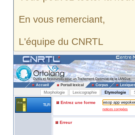
En vous remerciant,
L'équipe du CNRTL
Accueil
Portail lexical
Corpus
Lexique
Morphologie
Lexicographie
Etymologie
Entrez une forme
TLFi
notices corrigées
Erreur