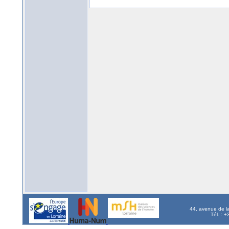
44, avenue de l
Tél. : 