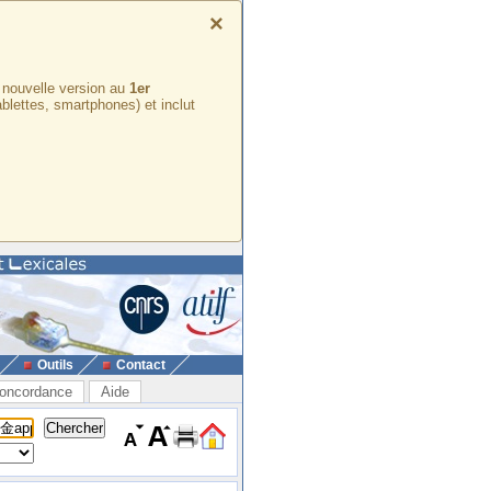
×
e nouvelle version au
1er
ablettes, smartphones) et inclut
Outils
Contact
oncordance
Aide