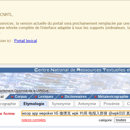
u CNRTL,
services, la version actuelle du portail sera prochainement remplacée par un
 une refonte complète de l'interface adaptée à tous les supports (ordinateurs, t
.
ion ici :
Portail lexical
cal
Corpus
Lexiques
Dictionnaires
Métalexicographie
cographie
Etymologie
Synonymie
Antonymie
Proxémie
C
ne forme
notices corrigées
catégorie :