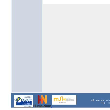
44, avenue de l
Tél. : 