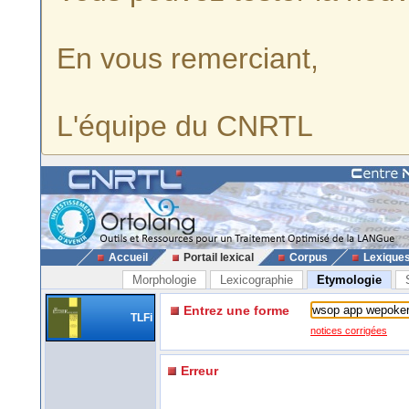
En vous remerciant,
L'équipe du CNRTL
Accueil
Portail lexical
Corpus
Lexique
Morphologie
Lexicographie
Etymologie
Entrez une forme
TLFi
notices corrigées
Erreur