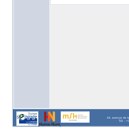
44, avenue de l
Tél. : 