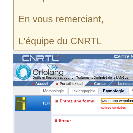
En vous remerciant,
L'équipe du CNRTL
Accueil
Portail lexical
Corpus
Lexique
Morphologie
Lexicographie
Etymologie
Entrez une forme
TLFi
notices corrigées
Erreur