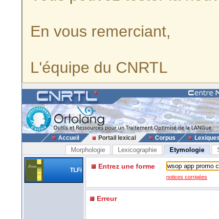
En vous remerciant,
L'équipe du CNRTL
Accueil
Portail lexical
Corpus
Lexique
Morphologie
Lexicographie
Etymologie
Entrez une forme
TLFi
notices corrigées
Erreur