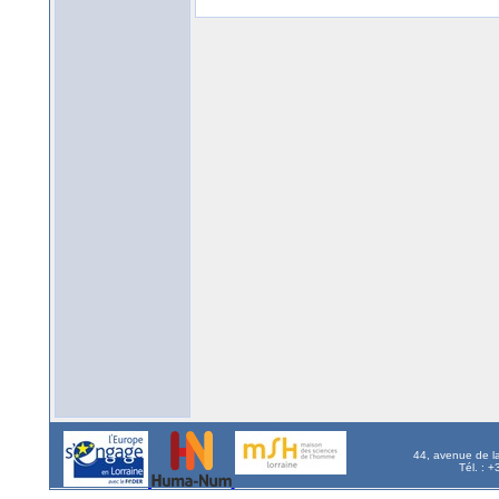
44, avenue de l
Tél. : 